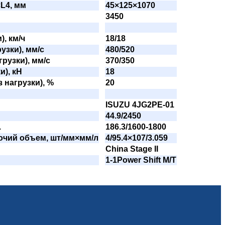
L4, мм
45×125×1070
3450
), км/ч
18/18
узки), мм/с
480/520
рузки), мм/с
370/350
и), кН
18
 нагрузки), %
20
ISUZU 4JG2PE-01
44.9/2450
.
186.3/1600-1800
очий объем, шт/мм×мм/л
4/95.4×107/3.059
China Stage II
1-1Power Shift M/T