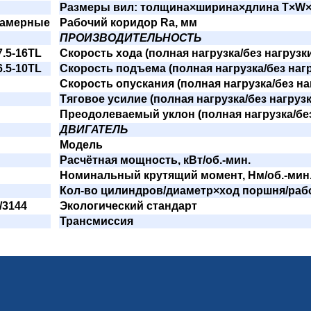
Размеры вил: толщина×ширина×длина T×W×
камерные
Рабочий коридор Ra, мм
ПРОИЗВОДИТЕЛЬНОСТЬ
7.5-16TL
Скорость хода (полная нагрузка/без нагрузки
6.5-10TL
Скорость подъема (полная нагрузка/без нагр
Скорость опускания (полная нагрузка/без наг
Тяговое усилие (полная нагрузка/без нагрузк
Преодолеваемый уклон (полная нагрузка/без
ДВИГАТЕЛЬ
Модель
Расчётная мощность, кВт/об.-мин.
Номинальный крутящий момент, Нм/об.-мин
Кол-во цилиндров/диаметр×ход поршня/раб
/3144
Экологический стандарт
Трансмиссия