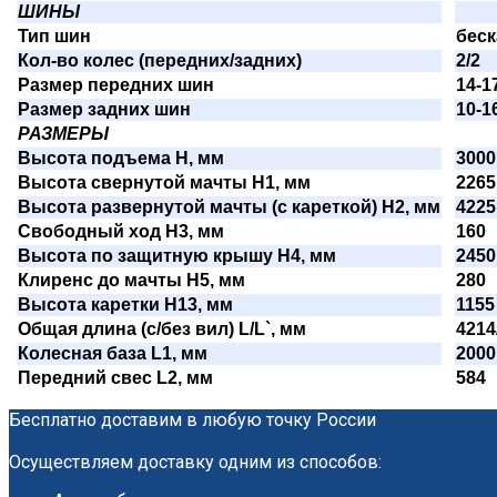
ШИНЫ
Тип шин
бес
Кол-во колес (передних/задних)
2/2
Размер передних шин
14-1
Размер задних шин
10-1
РАЗМЕРЫ
Высота подъема H, мм
3000
Высота свернутой мачты H1, мм
2265
Высота развернутой мачты (с кареткой) H2, мм
4225
Свободный ход H3, мм
160
Высота по защитную крышу H4, мм
2450
Клиренс до мачты H5, мм
280
Высота каретки H13, мм
1155
Общая длина (с/без вил) L/L`, мм
4214
Колесная база L1, мм
2000
Передний свес L2, мм
584
Бесплатно доставим в любую точку России
Осуществляем доставку одним из способов: