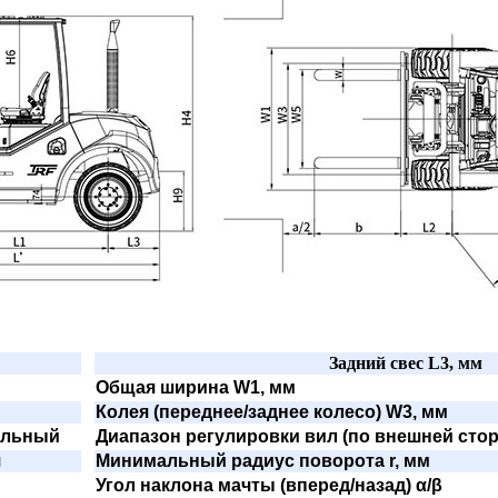
Задний свес L3, мм
Общая ширина W1, мм
Колея (переднее/заднее колесо) W3, мм
ельный
Диапазон регулировки вил (по внешней стор
я
Минимальный радиус поворота r, мм
Угол наклона мачты (вперед/назад) α/β