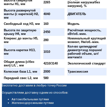
Высота свернутой
2265
(полная нагрузка/без
мачты H1, мм
нагрузки), %
Высота развернутой
мачты (с кареткой) H2,
4040
ДВИГАТЕЛЬ
мм
Свободный ход H3, мм
160
Модель
Высота по защитную
Расчётная мощность,
2450
крышу H4, мм
кВт/об.-мин.
Клиренс до мачты H5,
Номинальный крутящий
280
мм
момент, Нм/об.-мин.
Кол-во цилиндров/
Высота каретки H13,
диаметр×ход поршня/
1010
мм
рабочий объем, шт/
мм×мм/л
Общая длина (с/без
4210/3140
Экологический стандарт
вил) L/L`, мм
Колесная база L1, мм
2000
Трансмиссия
Передний свес L2, мм
580
Бесплатно доставим в любую точку России
Осуществляем доставку одним из способов:
Автомобильными путями
Железнодорожными путями