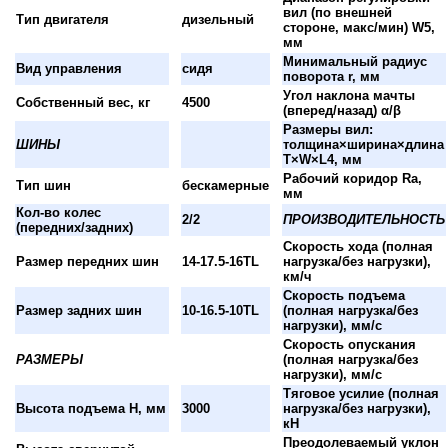
вил (по внешней
Тип двигателя
дизельный
стороне, макс/мин) W5,
мм
Минимальный радиус
Вид управления
сидя
поворота r, мм
Угол наклона мачты
Собственный вес, кг
4500
(вперед/назад) α/β
Размеры вил:
ШИНЫ
толщина×ширина×длина
T×W×L4, мм
Рабочий коридор Ra,
Тип шин
бескамерные
мм
Кол-во колес
2/2
ПРОИЗВОДИТЕЛЬНОСТЬ
(передних/задних)
Скорость хода (полная
Размер передних шин
14-17.5-16TL
нагрузка/без нагрузки),
км/ч
Скорость подъема
Размер задних шин
10-16.5-10TL
(полная нагрузка/без
нагрузки), мм/с
Скорость опускания
РАЗМЕРЫ
(полная нагрузка/без
нагрузки), мм/с
Тяговое усилие (полная
Высота подъема H, мм
3000
нагрузка/без нагрузки),
кН
Преодолеваемый уклон