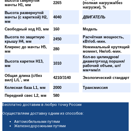
Высота свернутой
2265
(полная нагрузка/без
мачты H1, мм
нагрузки), %
Высота развернутой
мачты (с кареткой) H2,
4040
ДВИГАТЕЛЬ
мм
Свободный ход H3, мм
160
Модель
Высота по защитную
Расчётная мощность,
2450
крышу H4, мм
кВт/об.-мин.
Клиренс до мачты H5,
Номинальный крутящий
280
мм
момент, Нм/об.-мин.
Кол-во цилиндров/
Высота каретки H13,
диаметр×ход поршня/
1010
мм
рабочий объем, шт/
мм×мм/л
Общая длина (с/без
4210/3140
Экологический стандарт
вил) L/L`, мм
Колесная база L1, мм
2000
Трансмиссия
Передний свес L2, мм
580
Бесплатно доставим в любую точку России
Осуществляем доставку одним из способов:
Автомобильными путями
Железнодорожными путями