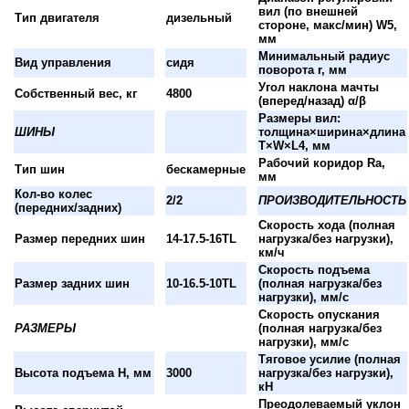
вил (по внешней
Тип двигателя
дизельный
стороне, макс/мин) W5,
мм
Минимальный радиус
Вид управления
сидя
поворота r, мм
Угол наклона мачты
Собственный вес, кг
4800
(вперед/назад) α/β
Размеры вил:
ШИНЫ
толщина×ширина×длина
T×W×L4, мм
Рабочий коридор Ra,
Тип шин
бескамерные
мм
Кол-во колес
2/2
ПРОИЗВОДИТЕЛЬНОСТЬ
(передних/задних)
Скорость хода (полная
Размер передних шин
14-17.5-16TL
нагрузка/без нагрузки),
км/ч
Скорость подъема
Размер задних шин
10-16.5-10TL
(полная нагрузка/без
нагрузки), мм/с
Скорость опускания
РАЗМЕРЫ
(полная нагрузка/без
нагрузки), мм/с
Тяговое усилие (полная
Высота подъема H, мм
3000
нагрузка/без нагрузки),
кН
Преодолеваемый уклон