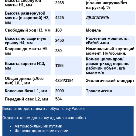
Высота свернутой
2265
(полная нагрузка/без
мачты H1, мм
нагрузки), %
Высота развернутой
мачты (с кареткой) H2,
4225
ДВИГАТЕЛЬ
мм
Свободный ход H3, мм
160
Модель
Высота по защитную
Расчётная мощность,
2450
крышу H4, мм
кВт/об.-мин.
Клиренс до мачты H5,
Номинальный крутящий
280
мм
момент, Нм/об.-мин.
Кол-во цилиндров/
Высота каретки H13,
диаметр×ход поршня/
1155
мм
рабочий объем, шт/
мм×мм/л
Общая длина (с/без
4254/3184
Экологический стандарт
вил) L/L`, мм
Колесная база L1, мм
2000
Трансмиссия
Передний свес L2, мм
584
Бесплатно доставим в любую точку России
Осуществляем доставку одним из способов:
Автомобильными путями
Железнодорожными путями