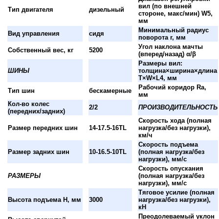
вил (по внешней
Тип двигателя
дизельный
стороне, макс/мин) W5,
мм
Минимальный радиус
Вид управления
сидя
поворота r, мм
Угол наклона мачты
Собственный вес, кг
5200
(вперед/назад) α/β
Размеры вил:
ШИНЫ
толщина×ширина×длина
T×W×L4, мм
Рабочий коридор Ra,
Тип шин
бескамерные
мм
Кол-во колес
2/2
ПРОИЗВОДИТЕЛЬНОСТЬ
(передних/задних)
Скорость хода (полная
Размер передних шин
14-17.5-16TL
нагрузка/без нагрузки),
км/ч
Скорость подъема
Размер задних шин
10-16.5-10TL
(полная нагрузка/без
нагрузки), мм/с
Скорость опускания
РАЗМЕРЫ
(полная нагрузка/без
нагрузки), мм/с
Тяговое усилие (полная
Высота подъема H, мм
3000
нагрузка/без нагрузки),
кН
Преодолеваемый уклон