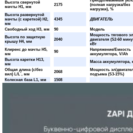
Преодолеваемый укл
Высота свернутой
2175
(полная нагрузка/без
мачты H1, мм
нагрузки), %
Высота развернутой
мачты (с кареткой) H2,
4345
ДВИГАТЕЛЬ
мм
Свободный ход H3, мм
90
Модель
Мощность тягового эл
Высота по защитную
2040
двигателя (S2-60 минут
крышу H4, мм
кВт
Клиренс до мачты H5,
Напряжение/Емкость
90
мм
аккумулятора, V/Ah
Высота каретки H13,
Масса аккумулятора, 
мм
Общая длина (с/без
Мощность эл/двигате
2068
вил) L/L`, мм
подъема (S3-15%)
Колесная база L1, мм
1508