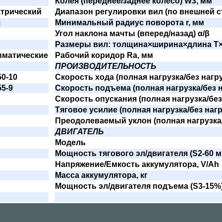
Колея (переднее/заднее колесо) W3, мм
ктрический
Диапазон регулировки вил (по внешней с
я
Минимальный радиус поворота r, мм
Угол наклона мачты (вперед/назад) α/β
Размеры вил: толщина×ширина×длина T
вматические
Рабочий коридор Ra, мм
ПРОИЗВОДИТЕЛЬНОСТЬ
50-10
Скорость хода (полная нагрузка/без нагру
55-9
Скорость подъема (полная нагрузка/без н
Скорость опускания (полная нагрузка/без 
Тяговое усилие (полная нагрузка/без нагр
Преодолеваемый уклон (полная нагрузка/
ДВИГАТЕЛЬ
Модель
Мощность тягового эл/двигателя (S2-60 м
Напряжение/Емкость аккумулятора, V/Ah
Масса аккумулятора, кг
Мощность эл/двигателя подъема (S3-15%