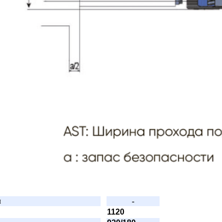
м
-
1120