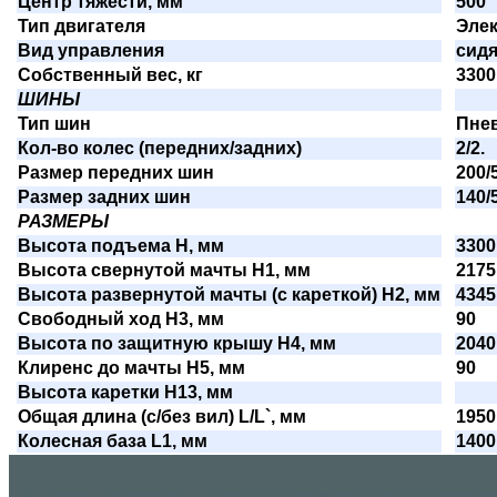
Центр тяжести, мм
500
Тип двигателя
Эле
Вид управления
сид
Собственный вес, кг
3300
ШИНЫ
Тип шин
Пне
Кол-во колес (передних/задних)
2/2.
Размер передних шин
200/
Размер задних шин
140/
РАЗМЕРЫ
Высота подъема H, мм
3300
Высота свернутой мачты H1, мм
2175
Высота развернутой мачты (с кареткой) H2, мм
4345
Свободный ход H3, мм
90
Высота по защитную крышу H4, мм
2040
Клиренс до мачты H5, мм
90
Высота каретки H13, мм
Общая длина (с/без вил) L/L`, мм
1950
Колесная база L1, мм
1400