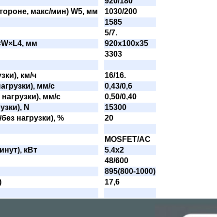
920/180
тороне, макс/мин) W5, мм
1030/200
1585
5/7.
×W×L4, мм
920x100x35
3303
зки), км/ч
16/16.
агрузки), мм/с
0,43/0,6
нагрузки), мм/с
0,50/0,40
узки), N
15300
без нагрузки), %
20
MOSFET/AC
инут), кВт
5.4x2
48/600
895(800-1000)
)
17,6