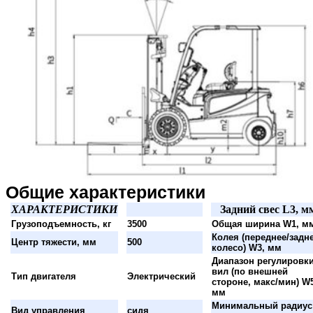
Общие характеристики
ХАРАКТЕРИСТИКИ
Задний свес L3, м
Грузоподъемность, кг
3500
Общая ширина W1, м
Колея (переднее/задн
Центр тяжести, мм
500
колесо) W3, мм
Диапазон регулировк
вил (по внешней
Тип двигателя
Электрический
стороне, макс/мин) W
мм
Минимальный радиус
Вид управления
сидя