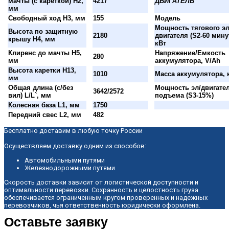
мачты (с кареткой) H2,
4217
ДВИГАТЕЛЬ
мм
Свободный ход H3, мм
155
Модель
Мощность тягового эл
Высота по защитную
2180
двигателя (S2-60 минут
крышу H4, мм
кВт
Клиренс до мачты H5,
Напряжение/Емкость
280
мм
аккумулятора, V/Ah
Высота каретки H13,
1010
Масса аккумулятора, 
мм
Общая длина (с/без
Мощность эл/двигате
3642/2572
вил) L/L`, мм
подъема (S3-15%)
Колесная база L1, мм
1750
Передний свес L2, мм
482
Бесплатно доставим в любую точку России
Осуществляем доставку одним из способов:
Автомобильными путями
Железнодорожными путями
Скорость доставки зависит от логистической доступности и
оптимальности перевозки. Сохранность и целостность груза
обеспечивается ограниченным кругом проверенных и надежных
перевозчиков, чья ответственность юридически оформлена.
Оставьте заявку