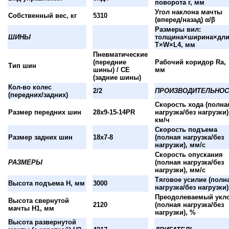
поворота r, мм
Угол наклона мачты
Собственный вес, кг
5310
(вперед/назад) α/β
Размеры вил:
ШИНЫ
толщина×ширина×дли
T×W×L4, мм
Пневматические
(передние
Рабочий коридор Ra,
Тип шин
шины) / CE
мм
(задние шины)
Кол-во колес
2/2
ПРОИЗВОДИТЕЛЬНОС
(передних/задних)
Скорость хода (полна
Размер передних шин
28x9-15-14PR
нагрузка/без нагрузки)
км/ч
Скорость подъема
Размер задних шин
18x7-8
(полная нагрузка/без
нагрузки), мм/с
Скорость опускания
РАЗМЕРЫ
(полная нагрузка/без
нагрузки), мм/с
Тяговое усилие (полн
Высота подъема H, мм
3000
нагрузка/без нагрузки)
Преодолеваемый укл
Высота свернутой
2120
(полная нагрузка/без
мачты H1, мм
нагрузки), %
Высота развернутой