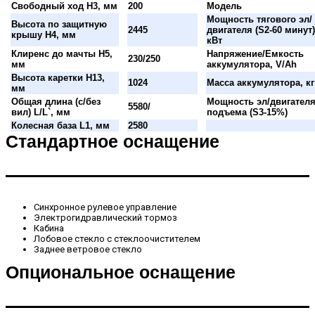
Свободный ход H3, мм
200
Модель
Мощность тягового эл/
Высота по защитную
2445
двигателя (S2-60 минут)
крышу H4, мм
кВт
Клиренс до мачты H5,
Напряжение/Емкость
230/250
мм
аккумулятора, V/Ah
Высота каретки H13,
1024
Масса аккумулятора, кг
мм
Общая длина (с/без
Мощность эл/двигател
5580/
вил) L/L`, мм
подъема (S3-15%)
Колесная база L1, мм
2580
Стандартное оснащение
Синхронное рулевое управление
Электрогидравлический тормоз
Кабина
Лобовое стекло с стеклоочистителем
Заднее ветровое стекло
Опциональное оснащение