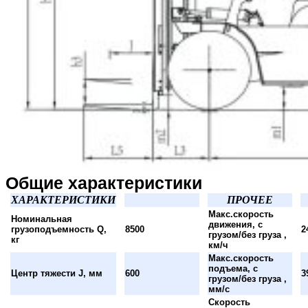
Общие характеристики
ХАРАКТЕРИСТИКИ
ПРОЧЕЕ
Макс.скорость
Номинальная
движения, с
грузоподъемность Q,
8500
2
грузом/без груза ,
кг
км/ч
Макс.скорость
подъема, с
Центр тяжести J, мм
600
3
грузом/без груза ,
мм/с
Скорость