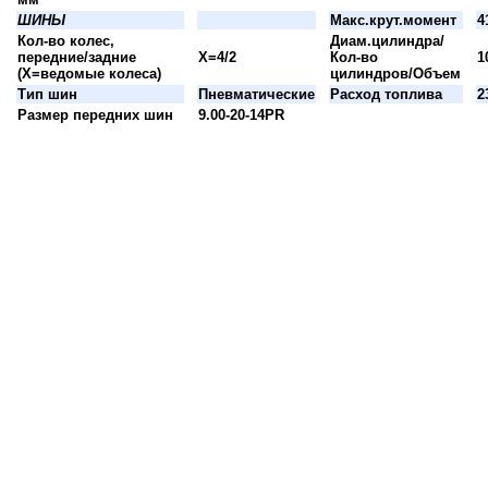
ШИНЫ
Макс.крут.момент
4
Кол-во колес,
Диам.цилиндра/
передние/задние
X=4/2
Кол-во
1
(X=ведомые колеса)
цилиндров/Объем
Тип шин
Пневматические
Расход топлива
2
Размер передних шин
9.00-20-14PR