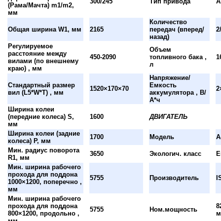
300/245
Тип привода
А
(Рама/Мачта) m1/m2,
мм
Количество
Общая ширина W1, мм
2165
передач (вперед/
2
назад)
Регулируемое
Объем
расстояние между
450-2090
топливного бака ,
1
вилами (по внешнему
л
краю) , мм
Напряжение/
Стандартный размер
Емкость
1520×170×70
2
вил (L5*W*T) , мм
аккумулятора , В/
А*ч
Ширина колеи
(передние колеса) S,
1600
ДВИГАТЕЛЬ
мм
Ширина колеи (задние
1700
Модель
A
колеса) P, мм
Мин. радиус поворота
3650
Экологич. класс
E
R1, мм
Мин. ширина рабочего
прохода для поддона
5755
Производитель
I
1000×1200, поперечно ,
мм
Мин. ширина рабочего
прохода для поддона
8
5755
Ном.мощность
800×1200, продольно ,
м
мм