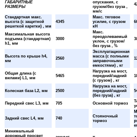
ГАБАРИТНЫЕ
опускания, с
4
РАЗМЕРЫ
грузом/без груза ,
мм/с
Стандартная макс.
Макс. тяговое
высота (с защитной
4345
усилие, с грузом
6
решеткой каретки) , мм
кН
Макс.
Максимальная высота
преодолеваемый
подъема (стандартная)
3000
3
уклон, с грузом/
h1, мм
без груза , %
Эксплуатационная
Высота по крыше h4,
масса (с полными
2560
1
мм
заправочными
емкостями) , кг
Нагрузка на мост,
Общая длина (с
5465
передний/задний
1
вилами) L1, мм
(с грузом) , кг
Нагрузка на мост,
Колесная база L2, мм
2500
передний/задний
5
(без груза) , кг
Т
Передний свес L3, мм
705
Основной тормоз
у
М
Стояночный
т
Задний свес L4, мм
740
тормоз
р
е
Минимальный
дорожный просвет