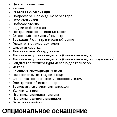
Цельнолитые шины
Кабина
Световая сигнализация
Подрессоренное сиденье опреатора
Отопитель кабины
Лобовое стекло
Задний рабочий свет
Нейтрализатор выхлопгых газов
Сдвоенный воздушный фильтр
Воздушный фильтр в масляной ванне
Глушитель с искрогасителем
Широкая каретка
Доп.навесное оборудование
Датчик присутствия водителя (блокировка хода)
Датчик присутствия водителя (блокировка хода и гидравлики)
“Индикатор температуры масла гидротрансфор-
матора”
Комплект светодиодных ламп
Голосовой сигнал заднего хода
Сигнализатор превышения скорости,10км/ч
Электрический вентилятор
Звуковая и световая сигнализация
Удлинитель вил
Пыльники цилиндра наклона
Пыльники рулевого цилиндра
Окраска на выбор
Опциональное оснащение