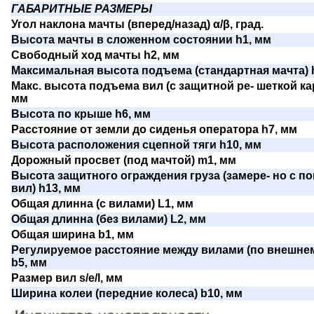
ГАБАРИТНЫЕ РАЗМЕРЫ
Угол наклона мачты (вперед/назад) α/β, град.
Высота мачты в сложенном состоянии h1, мм
Свободный ход мачты h2, мм
Максимальная высота подъема (стандартная мачта) 
Макс. высота подъема вил (с защитной ре- шеткой кар
мм
Высота по крыше h6, мм
Расстояние от земли до сиденья оператора h7, мм
Высота расположения сцепной тяги h10, мм
Дорожный просвет (под мачтой) m1, мм
Высота защитного ограждения груза (замере- но с п
вил) h13, мм
Общая длинна (с вилами) L1, мм
Общая длинна (без вилами) L2, мм
Общая ширина b1, мм
Регулируемое расстояние между вилами (по внешне
b5, мм
Размер вил s/e/l, мм
Ширина колеи (передние колеса) b10, мм