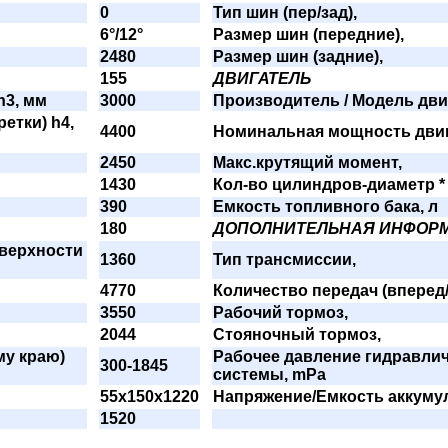
0
Тип шин (пер/зад),
6°/12°
Размер шин (передние),
2480
Размер шин (задние),
155
ДВИГАТЕЛЬ
h3, мм
3000
Производитель / Модель дви
етки) h4,
4400
Номинальная мощность двиг
2450
Макс.крутящий момент,
1430
Кол-во цилиндров-диаметр * 
390
Емкость топливного бака, л
180
ДОПОЛНИТЕЛЬНАЯ ИНФОР
оверхности
1360
Тип трансмиссии,
4770
Количество передач (вперед/
3550
Рабочий тормоз,
2044
Стояночный тормоз,
му краю)
Рабочее давление гидравли
300-1845
системы, mPa
55x150x1220
Напряжение/Емкость аккумул
1520