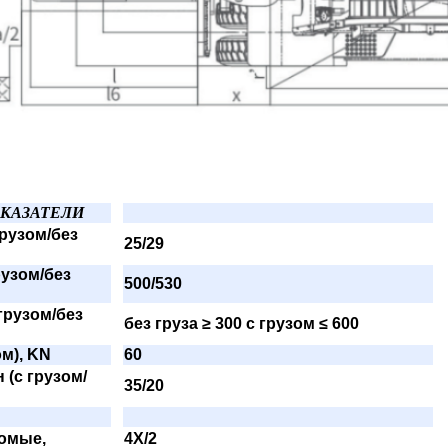
КАЗАТЕЛИ
грузом/без
25/29
рузом/без
500/530
грузом/без
без груза ≥ 300 с грузом ≤ 600
ом), KN
60
(с грузом/
35/20
домые,
4X/2