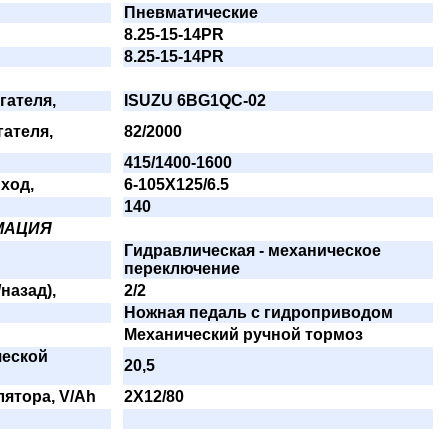
Пневматические
8.25-15-14PR
8.25-15-14PR
гателя,
ISUZU 6BG1QC-02
ателя,
82/2000
415/1400-1600
ход,
6-105X125/6.5
140
МАЦИЯ
Гидравлическая - механическое
переключение
назад),
2/2
Ножная педаль с гидроприводом
Механический ручной тормоз
ческой
20,5
ятора, V/Ah
2X12/80