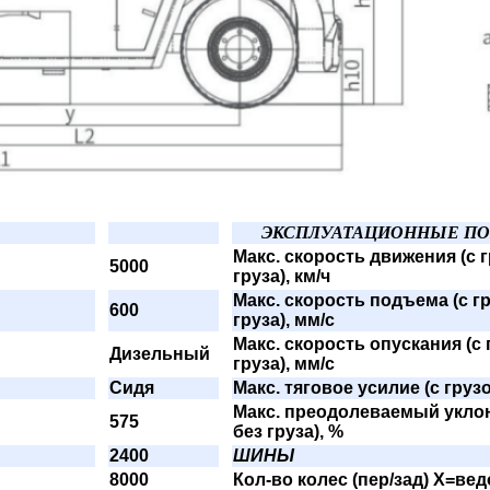
ЭКСПЛУАТАЦИОННЫЕ ПО
Макс. скорость движения (с 
5000
груза), км/ч
Макс. скорость подъема (с г
600
груза), мм/с
Макс. скорость опускания (с 
Дизельный
груза), мм/с
Сидя
Макс. тяговое усилие (с груз
Макс. преодолеваемый уклон 
575
без груза), %
2400
ШИНЫ
8000
Кол-во колес (пер/зад) X=ве