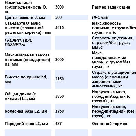
Номинальная
грузоподъемность Q,
3000
Размер задних шин
кг
Центр тяжести J, мм
500
ПРОЧЕЕ
Стандартная макс.
Макс.скорость
высота (с защитной
4210
подъема, с грузом/без
решеткой каретки) , мм
груза , мм /с
Скорость опускания,
ГАБАРИТНЫЕ
с грузом/без груза ,
РАЗМЕРЫ
мм /с
Макс.
Максимальная высота
преодолеваемый
подъема (стандартная)
3000
уклон, с грузом/без
h1, мм
груза , %
Стд.эксплуатационна
Высота по крыше h4,
масса (с полными
2150
мм
заправочными
емкостями) , кг
Нагрузка на мост,
Общая длина (с
3850
передний/задний (с
вилами) L1, мм
грузом) , кг
Нагрузка на мост,
Колесная база L2, мм
1750
передний/задний (без
груза) , кг
Передний свес L3, мм
487
Основной тормоз