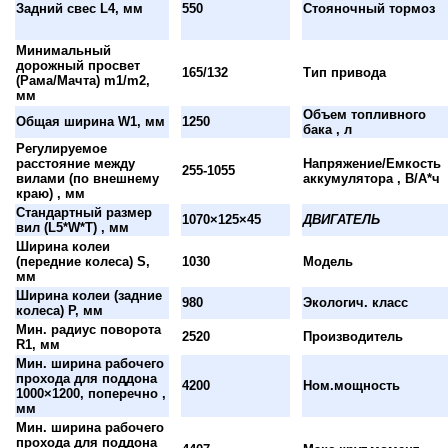
Задний свес L4, мм
550
Стояночный тормоз
Минимальный
дорожный просвет
165/132
Тип привода
(Рама/Мачта) m1/m2,
мм
Объем топливного
Общая ширина W1, мм
1250
бака , л
Регулируемое
расстояние между
Напряжение/Емкость
255-1055
вилами (по внешнему
аккумулятора , В/А*ч
краю) , мм
Стандартный размер
1070×125×45
ДВИГАТЕЛЬ
вил (L5*W*T) , мм
Ширина колеи
(передние колеса) S,
1030
Модель
мм
Ширина колеи (задние
980
Экологич. класс
колеса) P, мм
Мин. радиус поворота
2520
Производитель
R1, мм
Мин. ширина рабочего
прохода для поддона
4200
Ном.мощность
1000×1200, поперечно ,
мм
Мин. ширина рабочего
прохода для поддона