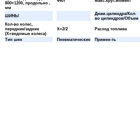
4407
Макс.крут.момент
800×1200, продольно ,
мм
Диам.цилиндра/Кол-
ШИНЫ
во цилиндров/Объем
Кол-во колес,
передние/задние
X=2/2
Расход топлива
(X=ведомые колеса)
Тип шин
Пневматические
Примен-ть