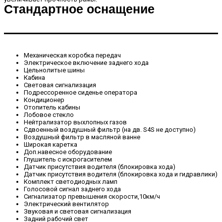
Стандартное оснащение
Механическая коробка передач
Электрическое включение заднего хода
Цельнолитые шины
Кабина
Световая сигнализация
Подрессоренное сиденье оператора
Кондиционер
Отопитель кабины
Лобовое стекло
Нейтрализатор выхлопных газов
Сдвоенный воздушный фильтр (на дв. S4S не доступно)
Воздушный фильтр в масляной ванне
Широкая каретка
Доп.навесное оборудование
Глушитель с искрогасителем
Датчик присутствия водителя (блокировка хода)
Датчик присутствия водителя (блокировка хода и гидравлики)
Комплект светодиодных ламп
Голосовой сигнал заднего хода
Сигнализатор превышения скорости,10км/ч
Электрический вентилятор
Звуковая и световая сигнализация
Задний рабочий свет