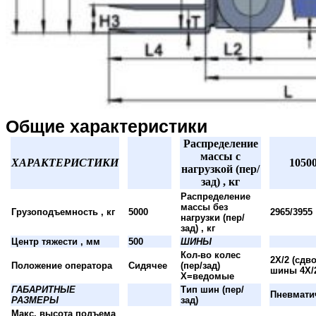
Общие характеристики
Распределение
массы с
ХАРАКТЕРИСТИКИ
10500
нагрузкой (пер/
зад) , кг
Распределение
массы без
Грузоподъемность , кг
5000
2965/3955
нагрузки (пер/
зад) , кг
Центр тяжести , мм
500
ШИНЫ
Кол-во колес
2X/2 (сдв
Положение оператора
Сидячее
(пер/зад)
шины 4X/
X=ведомые
ГАБАРИТНЫЕ
Тип шин (пер/
Пневмати
РАЗМЕРЫ
зад)
Макс. высота подъема