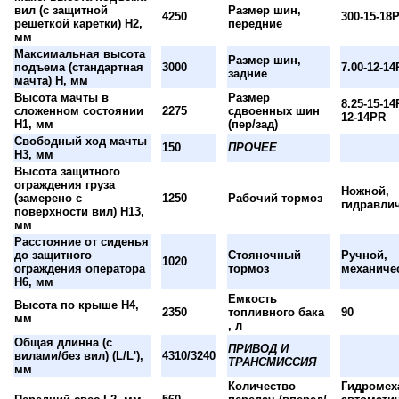
вил (с защитной
Размер шин,
4250
300-15-18
решеткой каретки) H2,
передние
мм
Максимальная высота
Размер шин,
подъема (стандартная
3000
7.00-12-1
задние
мачта) H, мм
Высота мачты в
Размер
8.25-15-14
сложенном состоянии
2275
сдвоенных шин
12-14PR
H1, мм
(пер/зад)
Свободный ход мачты
150
ПРОЧЕЕ
H3, мм
Высота защитного
ограждения груза
Ножной,
(замерено с
1250
Рабочий тормоз
гидравли
поверхности вил) H13,
мм
Расстояние от сиденья
до защитного
Стояночный
Ручной,
1020
ограждения оператора
тормоз
механиче
H6, мм
Емкость
Высота по крыше H4,
2350
топливного бака
90
мм
, л
Общая длинна (с
ПРИВОД И
вилами/без вил) (L/L'),
4310/3240
ТРАНСМИССИЯ
мм
Количество
Гидромех