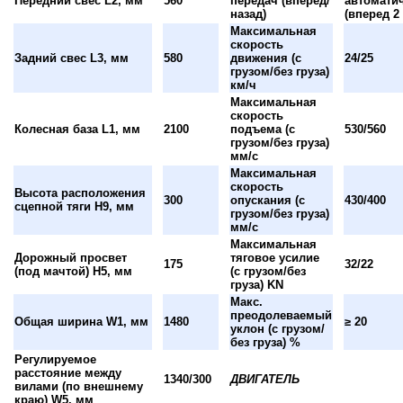
Передний свес L2, мм
560
передач (вперед/
автомати
назад)
(вперед 2 
Максимальная
скорость
Задний свес L3, мм
580
движения (с
24/25
грузом/без груза)
км/ч
Максимальная
скорость
Колесная база L1, мм
2100
подъема (с
530/560
грузом/без груза)
мм/с
Максимальная
скорость
Высота расположения
300
опускания (с
430/400
сцепной тяги H9, мм
грузом/без груза)
мм/с
Максимальная
Дорожный просвет
тяговое усилие
175
32/22
(под мачтой) H5, мм
(с грузом/без
груза) KN
Макс.
преодолеваемый
Общая ширина W1, мм
1480
≥ 20
уклон (с грузом/
без груза) %
Регулируемое
расстояние между
1340/300
ДВИГАТЕЛЬ
вилами (по внешнему
краю) W5, мм