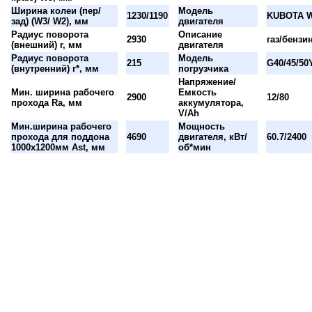
Ширина колеи (пер/
Модель
1230/1190
KUBOTA 
зад) (W3/ W2), мм
двигателя
Радиус поворота
Описание
2930
газ/бензи
(внешний) r, мм
двигателя
Радиус поворота
Модель
215
G40/45/50
(внутренний) r*, мм
погрузчика
Напряжение/
Мин. ширина рабочего
Емкость
2900
12/80
прохода Ra, мм
аккумулятора,
V/Ah
Мин.ширина рабочего
Мощность
прохода для поддона
4690
двигателя, кВт/
60.7/2400
1000х1200мм Ast, мм
об*мин